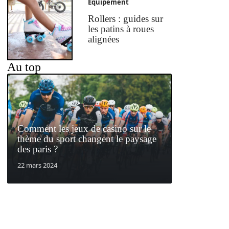
Equipement
Rollers : guides sur
les patins à roues
alignées
Au top
Comment les jeux de casino sur le
thème du sport changent le paysage
des paris ?
22 mars 2024