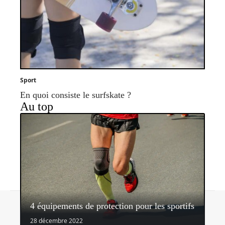
Sport
En quoi consiste le surfskate ?
Au top
Contact
Mentions légales
Sitemap
4 équipements de protection pour les sportifs
© 2026 | latribunedusport.fr
28 décembre 2022