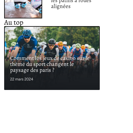
les patins à roues
alignées
Au top
Comment les jeux de casino sur le
thème du sport changent le
paysage des paris ?
22 mars 2024