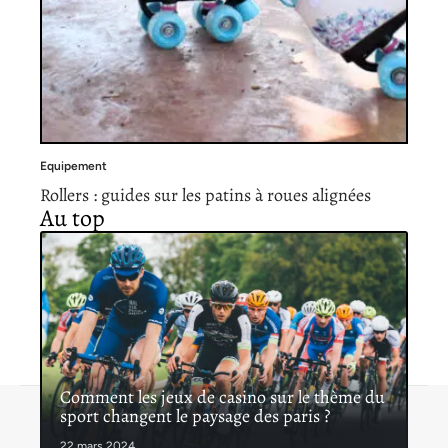
Equipement
Rollers : guides sur les patins à roues alignées
Au top
Comment les jeux de casino sur le thème du
sport changent le paysage des paris ?
Contact
Mentions légales
Sitemap
© 2026 | latribunedusport.fr
22 mars 2024