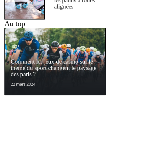
les patins à roues
alignées
Au top
Comment les jeux de casino sur le
thème du sport changent le paysage
des paris ?
22 mars 2024