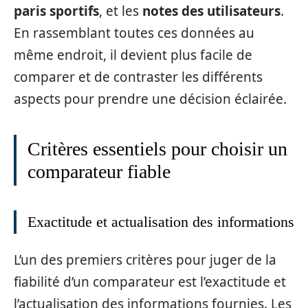
paris sportifs
, et les
notes des utilisateurs
.
En rassemblant toutes ces données au
même endroit, il devient plus facile de
comparer et de contraster les différents
aspects pour prendre une décision éclairée.
Critères essentiels pour choisir un
comparateur fiable
Exactitude et actualisation des informations
L’un des premiers critères pour juger de la
fiabilité d’un comparateur est l’exactitude et
l’actualisation des informations fournies. Les