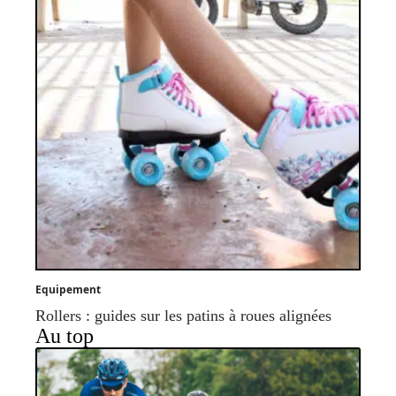
Equipement
Rollers : guides sur les patins à roues alignées
Au top