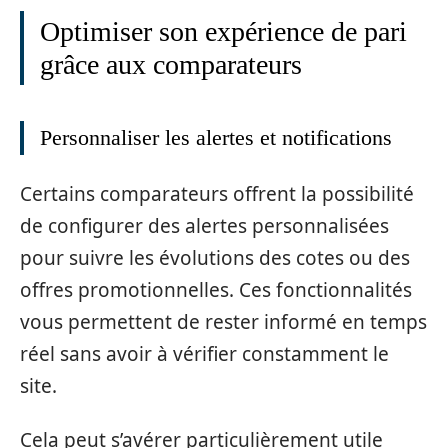
Optimiser son expérience de pari
grâce aux comparateurs
Personnaliser les alertes et notifications
Certains comparateurs offrent la possibilité
de configurer des alertes personnalisées
pour suivre les évolutions des cotes ou des
offres promotionnelles. Ces fonctionnalités
vous permettent de rester informé en temps
réel sans avoir à vérifier constamment le
site.
Cela peut s’avérer particulièrement utile