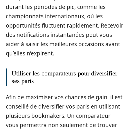
durant les périodes de pic, comme les
championnats internationaux, où les
opportunités fluctuent rapidement. Recevoir
des notifications instantanées peut vous
aider à saisir les meilleures occasions avant
qu’elles n’expirent.
Utiliser les comparateurs pour diversifier
ses paris
Afin de maximiser vos chances de gain, il est
conseillé de diversifier vos paris en utilisant
plusieurs bookmakers. Un comparateur
vous permettra non seulement de trouver