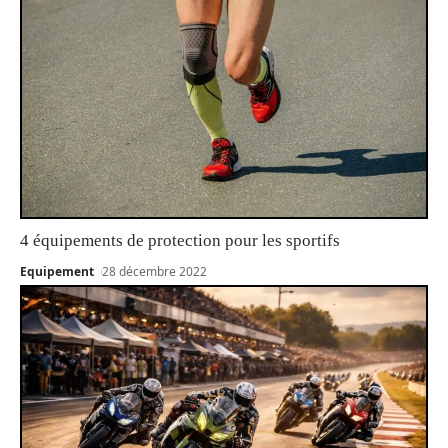
4 équipements de protection pour les sportifs
Equipement
28 décembre 2022