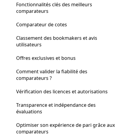
Fonctionnalités clés des meilleurs
comparateurs
Comparateur de cotes
Classement des bookmakers et avis
utilisateurs
Offres exclusives et bonus
Comment valider la fiabilité des
comparateurs ?
Vérification des licences et autorisations
Transparence et indépendance des
évaluations
Optimiser son expérience de pari grâce aux
comparateurs