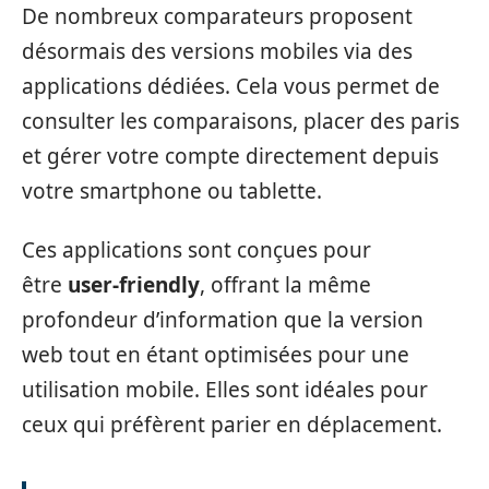
De nombreux comparateurs proposent
désormais des versions mobiles via des
applications dédiées. Cela vous permet de
consulter les comparaisons, placer des paris
et gérer votre compte directement depuis
votre smartphone ou tablette.
Ces applications sont conçues pour
être
user-friendly
, offrant la même
profondeur d’information que la version
web tout en étant optimisées pour une
utilisation mobile. Elles sont idéales pour
ceux qui préfèrent parier en déplacement.