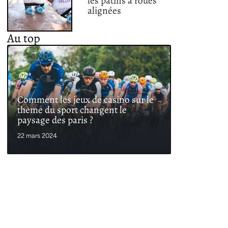
les patins à roues
alignées
Au top
Comment les jeux de casino sur le
thème du sport changent le
paysage des paris ?
22 mars 2024