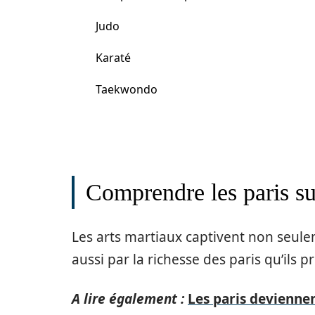
Judo
Karaté
Taekwondo
Comprendre les paris sur
Les arts martiaux captivent non seulem
aussi par la richesse des paris qu’ils 
A lire également :
Les paris devienne