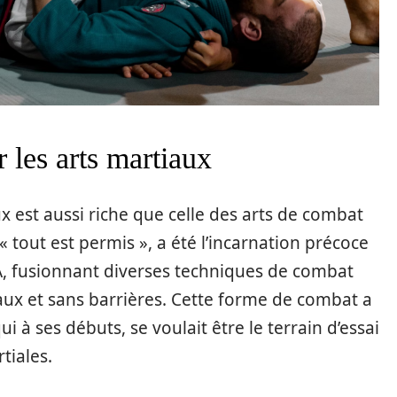
r les arts martiaux
aux est aussi riche que celle des arts de combat
 tout est permis », a été l’incarnation précoce
A, fusionnant diverses techniques de combat
ux et sans barrières. Cette forme de combat a
qui à ses débuts, se voulait être le terrain d’essai
tiales.