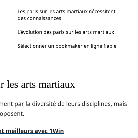
Les paris sur les arts martiaux nécessitent
des connaissances
L’évolution des paris sur les arts martiaux
Sélectionner un bookmaker en ligne fiable
 les arts martiaux
ent par la diversité de leurs disciplines, mais
proposent.
nt meilleurs avec 1Win