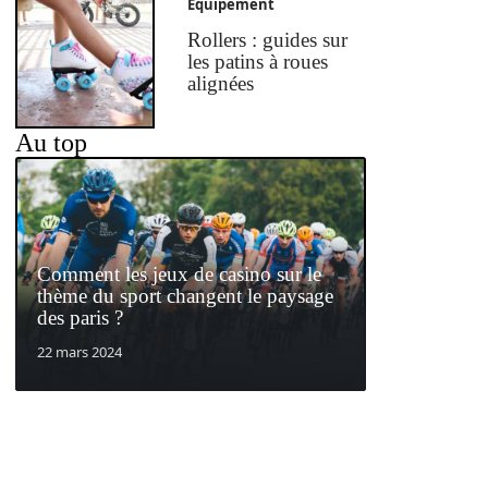
Equipement
Rollers : guides sur
les patins à roues
alignées
Au top
Comment les jeux de casino sur le
thème du sport changent le paysage
des paris ?
22 mars 2024