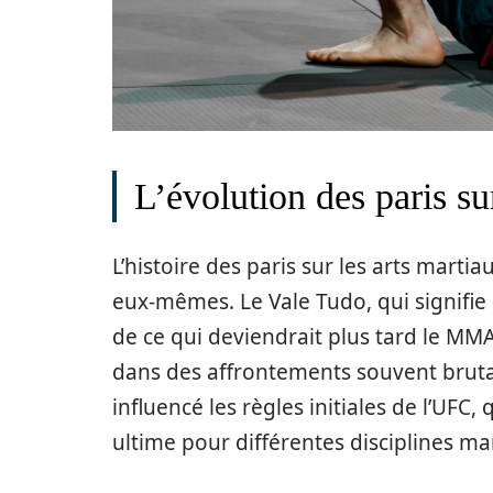
L’évolution des paris su
L’histoire des paris sur les arts marti
eux-mêmes. Le Vale Tudo, qui signifie «
de ce qui deviendrait plus tard le MM
dans des affrontements souvent bruta
influencé les règles initiales de l’UFC, 
ultime pour différentes disciplines mar