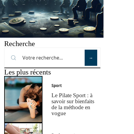
Recherche
Les plus récents
Sport
Le Pilate Sport : à
savoir sur bienfaits
de la méthode en
vogue