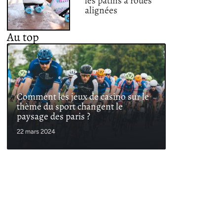
les patins à roues
alignées
Au top
Comment les jeux de casino sur le
thème du sport changent le
paysage des paris ?
22 mars 2024