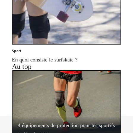
Sport
En quoi consiste le surfskate ?
Au top
Contact
Mentions légales
Sitemap
4 équipements de protection pour les sportifs