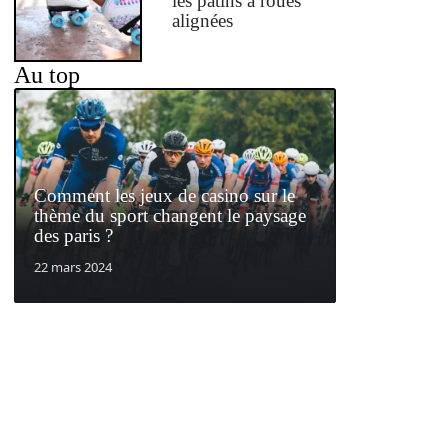
les patins à roues
alignées
Au top
Comment les jeux de casino sur le
thème du sport changent le paysage
des paris ?
22 mars 2024