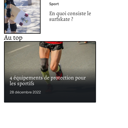
Sport
En quoi consiste le
surfskate ?
Au top
4 équipements de protection pour
les sportifs
28 décembre 2022