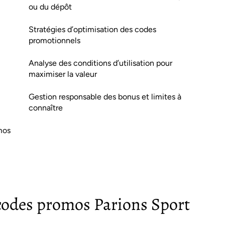
ou du dépôt
Stratégies d’optimisation des codes
promotionnels
Analyse des conditions d’utilisation pour
maximiser la valeur
Gestion responsable des bonus et limites à
connaître
mos
 codes promos Parions Sport