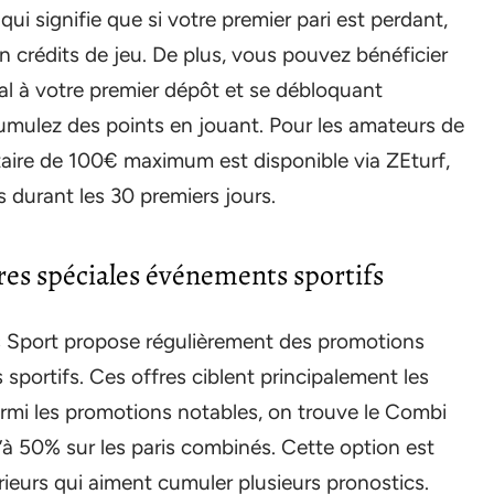
qui signifie que si votre premier pari est perdant,
n crédits de jeu. De plus, vous pouvez bénéficier
al à votre premier dépôt et se débloquant
mulez des points en jouant. Pour les amateurs de
ire de 100€ maximum est disponible via ZEturf,
durant les 30 premiers jours.
res spéciales événements sportifs
s Sport propose régulièrement des promotions
sportifs. Ces offres ciblent principalement les
Parmi les promotions notables, on trouve le Combi
’à 50% sur les paris combinés. Cette option est
rieurs qui aiment cumuler plusieurs pronostics.