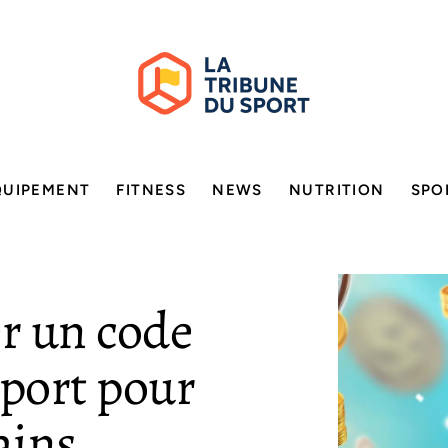
QUIPEMENT
FITNESS
NEWS
NUTRITION
SPO
r un code
port pour
ains