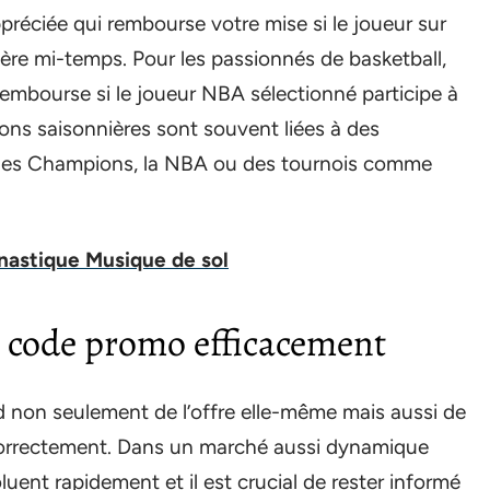
préciée qui rembourse votre mise si le joueur sur
ière mi-temps. Pour les passionnés de basketball,
rembourse si le joueur NBA sélectionné participe à
ons saisonnières sont souvent liées à des
des Champions, la NBA ou des tournois comme
mnastique Musique de sol
n code promo efficacement
 non seulement de l’offre elle-même mais aussi de
er correctement. Dans un marché aussi dynamique
oluent rapidement et il est crucial de rester informé