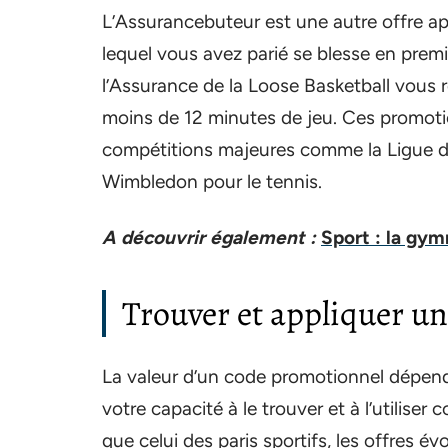
L’Assurancebuteur est une autre offre ap
lequel vous avez parié se blesse en prem
l’Assurance de la Loose Basketball vous 
moins de 12 minutes de jeu. Ces promoti
compétitions majeures comme la Ligue 
Wimbledon pour le tennis.
A découvrir également :
Sport : la gy
Trouver et appliquer u
La valeur d’un code promotionnel dépend
votre capacité à le trouver et à l’utilis
que celui des paris sportifs, les offres év