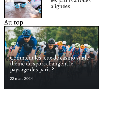
les patins à roues
alignées
Au top
Comment les jeux de casino sur le
thème du sport changent le
paysage des paris ?
22 mars 2024