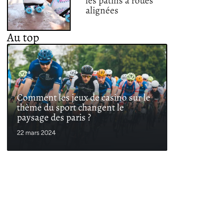
les patins à roues
alignées
Au top
Comment les jeux de casino sur le
thème du sport changent le
paysage des paris ?
22 mars 2024