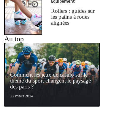
Equipement
Rollers : guides sur
les patins à roues
alignées
Au top
Comment les jeux de casino sur le
thème du sport changent le paysage
des paris ?
22 mars 2024