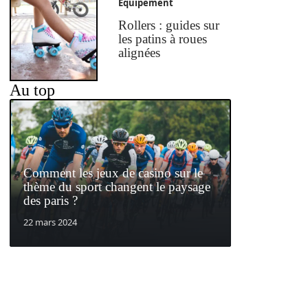
Equipement
Rollers : guides sur
les patins à roues
alignées
Au top
Comment les jeux de casino sur le
thème du sport changent le paysage
des paris ?
22 mars 2024