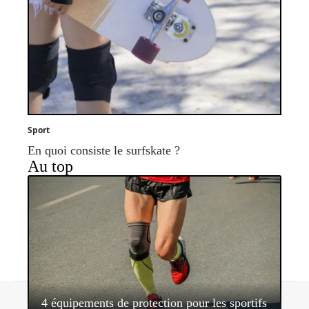
Sport
En quoi consiste le surfskate ?
Au top
Contact
Mentions légales
Sitemap
4 équipements de protection pour les sportifs