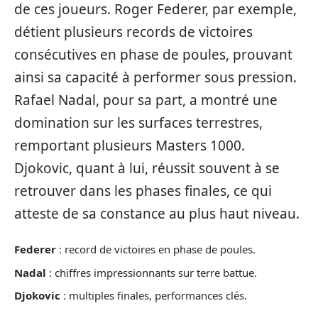
de ces joueurs. Roger Federer, par exemple,
détient plusieurs records de victoires
consécutives en phase de poules, prouvant
ainsi sa capacité à performer sous pression.
Rafael Nadal, pour sa part, a montré une
domination sur les surfaces terrestres,
remportant plusieurs Masters 1000.
Djokovic, quant à lui, réussit souvent à se
retrouver dans les phases finales, ce qui
atteste de sa constance au plus haut niveau.
Federer
: record de victoires en phase de poules.
Nadal
: chiffres impressionnants sur terre battue.
Djokovic
: multiples finales, performances clés.