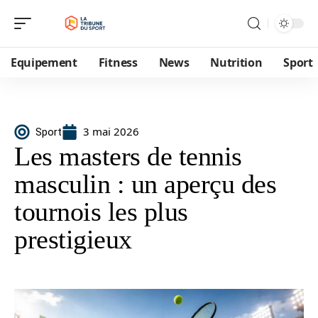
Equipement
Fitness
News
Nutrition
Sport
3 mai 2026
Sport
Les masters de tennis
masculin : un aperçu des
tournois les plus
prestigieux