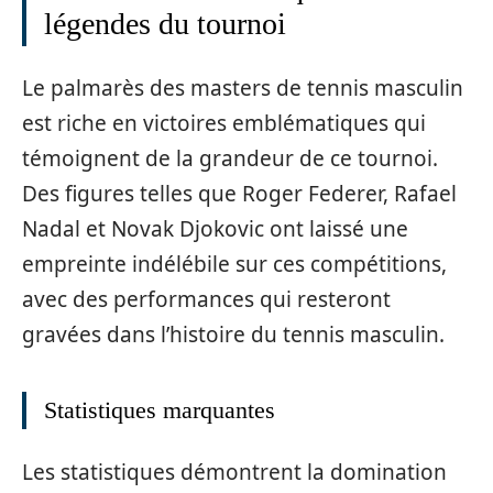
légendes du tournoi
Le palmarès des masters de tennis masculin
est riche en victoires emblématiques qui
témoignent de la grandeur de ce tournoi.
Des figures telles que Roger Federer, Rafael
Nadal et Novak Djokovic ont laissé une
empreinte indélébile sur ces compétitions,
avec des performances qui resteront
gravées dans l’histoire du tennis masculin.
Statistiques marquantes
Les statistiques démontrent la domination