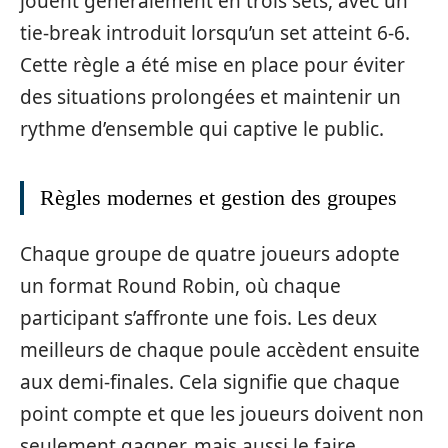
jouent généralement en trois sets, avec un
tie-break introduit lorsqu’un set atteint 6-6.
Cette règle a été mise en place pour éviter
des situations prolongées et maintenir un
rythme d’ensemble qui captive le public.
Règles modernes et gestion des groupes
Chaque groupe de quatre joueurs adopte
un format Round Robin, où chaque
participant s’affronte une fois. Les deux
meilleurs de chaque poule accèdent ensuite
aux demi-finales. Cela signifie que chaque
point compte et que les joueurs doivent non
seulement gagner, mais aussi le faire