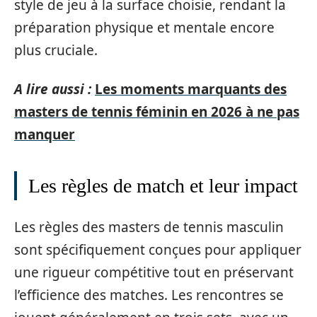
style de jeu à la surface choisie, rendant la
préparation physique et mentale encore
plus cruciale.
A lire aussi :
Les moments marquants des
masters de tennis féminin en 2026 à ne pas
manquer
Les règles de match et leur impact
Les règles des masters de tennis masculin
sont spécifiquement conçues pour appliquer
une rigueur compétitive tout en préservant
l’efficience des matches. Les rencontres se