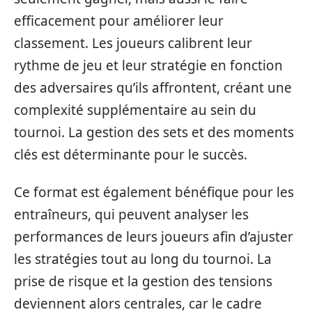
efficacement pour améliorer leur
classement. Les joueurs calibrent leur
rythme de jeu et leur stratégie en fonction
des adversaires qu’ils affrontent, créant une
complexité supplémentaire au sein du
tournoi. La gestion des sets et des moments
clés est déterminante pour le succès.
Ce format est également bénéfique pour les
entraîneurs, qui peuvent analyser les
performances de leurs joueurs afin d’ajuster
les stratégies tout au long du tournoi. La
prise de risque et la gestion des tensions
deviennent alors centrales, car le cadre