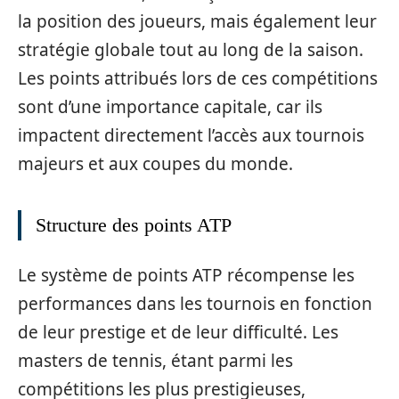
la position des joueurs, mais également leur
stratégie globale tout au long de la saison.
Les points attribués lors de ces compétitions
sont d’une importance capitale, car ils
impactent directement l’accès aux tournois
majeurs et aux coupes du monde.
Structure des points ATP
Le système de points ATP récompense les
performances dans les tournois en fonction
de leur prestige et de leur difficulté. Les
masters de tennis, étant parmi les
compétitions les plus prestigieuses,