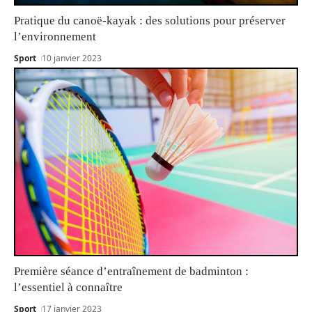
Pratique du canoë-kayak : des solutions pour préserver
l’environnement
Sport
10 janvier 2023
Première séance d’entraînement de badminton :
l’essentiel à connaître
Sport
17 janvier 2023