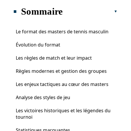
Sommaire
Le format des masters de tennis masculin
Évolution du format
Les règles de match et leur impact
Règles modernes et gestion des groupes
Les enjeux tactiques au cœur des masters
Analyse des styles de jeu
Les victoires historiques et les légendes du
tournoi
Statistiques marquantes