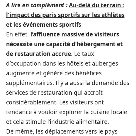
A lire en complément :
Au-delà du terrain :
l'impact des paris sportifs sur les athlètes
et les événements sportifs
En effet,
l’affluence massive de visiteurs
nécessite une capacité d’hébergement et
de restauration accrue
. Le taux
d’occupation dans les hôtels et auberges
augmente et génère des bénéfices
supplémentaires. Il y a aussi la demande des
services de restauration qui accroît
considérablement. Les visiteurs ont
tendance à vouloir explorer la cuisine locale
et cela stimule l’industrie alimentaire.
De même, les déplacements vers le pays