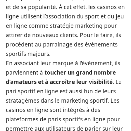
et de sa popularité. À cet effet, les casinos en
ligne utilisent l’association du sport et du jeu
en ligne comme stratégie marketing pour
attirer de nouveaux clients. Pour le faire, ils
procèdent au parrainage des événements
sportifs majeurs.
En associant leur marque à l’événement, ils
parviennent à
toucher un grand nombre
d’amateurs et à accroître leur visibilité
. Le
pari sportif en ligne est aussi l’un de leurs
stratagèmes dans le marketing sportif. Les
casinos en ligne sont intégrés à des
plateformes de paris sportifs en ligne pour
permettre aux utilisateurs de parier sur leur