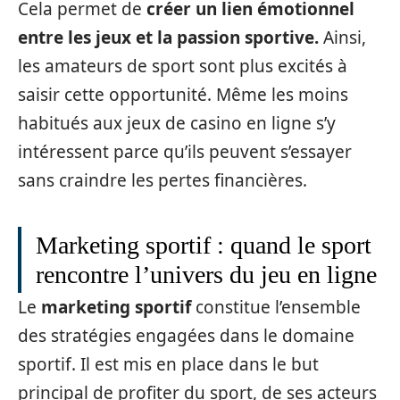
Cela permet de
créer un lien émotionnel
entre les jeux et la passion sportive.
Ainsi,
les amateurs de sport sont plus excités à
saisir cette opportunité. Même les moins
habitués aux jeux de casino en ligne s’y
intéressent parce qu’ils peuvent s’essayer
sans craindre les pertes financières.
Marketing sportif : quand le sport
rencontre l’univers du jeu en ligne
Le
marketing sportif
constitue l’ensemble
des stratégies engagées dans le domaine
sportif. Il est mis en place dans le but
principal de profiter du sport, de ses acteurs