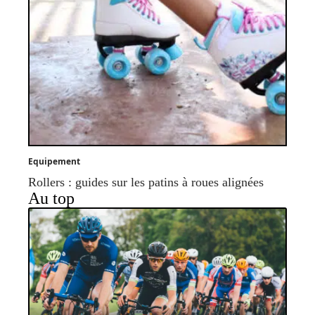
Equipement
Rollers : guides sur les patins à roues alignées
Au top