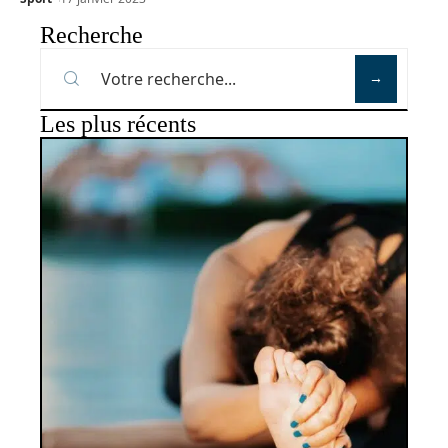
Recherche
Les plus récents