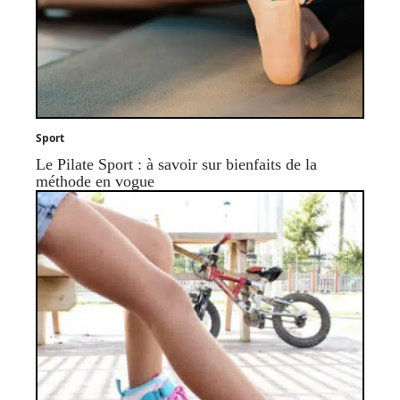
Sport
Le Pilate Sport : à savoir sur bienfaits de la
méthode en vogue