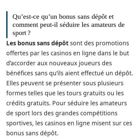
Qu’est-ce qu’un bonus sans dépôt et
comment peut-il séduire les amateurs de
sport ?
Les bonus sans dépôt
sont des promotions
offertes par les casinos en ligne dans le but
d’accorder aux nouveaux joueurs des
bénéfices sans qu’ils aient effectué un dépôt.
Elles peuvent se présenter sous plusieurs
formes telles que les tours gratuits ou les
crédits gratuits. Pour séduire les amateurs
de sport lors des grandes compétitions
sportives, les casinos en ligne misent sur ces
bonus sans dépôt.