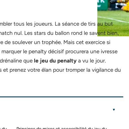
mbler tous les joueurs. La séance de tirs au but
tch nul. Les stars du ballon rond le savent bien,
ve de soulever un trophée. Mais cet exercice si
ar marquer le penalty décisif procurera une ivresse
 adrénaline que
le jeu du penalty
a vu le jour.
ris et prenez votre élan pour tromper la vigilance du
u du
Principes de mises et accessibilité du jeu du