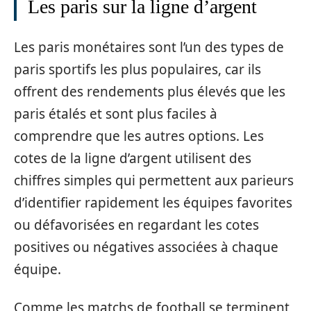
Les paris sur la ligne d’argent
Les paris monétaires sont l’un des types de
paris sportifs les plus populaires, car ils
offrent des rendements plus élevés que les
paris étalés et sont plus faciles à
comprendre que les autres options. Les
cotes de la ligne d’argent utilisent des
chiffres simples qui permettent aux parieurs
d’identifier rapidement les équipes favorites
ou défavorisées en regardant les cotes
positives ou négatives associées à chaque
équipe.
Comme les matchs de football se terminent