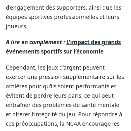
d’engagement des supporters, ainsi que les
équipes sportives professionnelles et leurs
joueurs.
A lire en complément :
L’impact des grands
événements sportifs sur l’économie
Cependant, les jeux d’argent peuvent
exercer une pression supplémentaire sur les
athlètes pour qu’ils soient performants et
évitent de perdre leurs paris, ce qui peut
entraîner des problèmes de santé mentale
et altérer l’intégrité du jeu. Pour répondre à
ces préoccupations, la NCAA encourage les