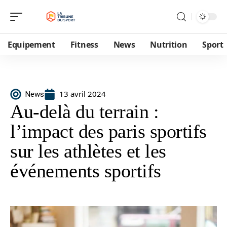
Equipement
Fitness
News
Nutrition
Sport
13 avril 2024
News
Au-delà du terrain :
l’impact des paris sportifs
sur les athlètes et les
événements sportifs