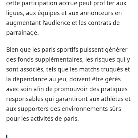
cette participation accrue peut profiter aux
ligues, aux équipes et aux annonceurs en
augmentant l’audience et les contrats de
parrainage.
Bien que les paris sportifs puissent générer
des fonds supplémentaires, les risques qui y
sont associés, tels que les matchs truqués et
la dépendance au jeu, doivent être gérés
avec soin afin de promouvoir des pratiques
responsables qui garantiront aux athlètes et
aux supporters des environnements sûrs
pour les activités de paris.