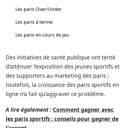
Les paris Over/Under
Les paris à terme
Les paris en cours de jeu
Des initiatives de santé publique ont tenté
d’atténuer l’exposition des jeunes sportifs et
des supporters au marketing des paris ;
toutefois, la croissance des paris sportifs en
ligne n’a fait qu’aggraver ce problème.
A lire également :
Comment gagner avec
les paris sportifs : conseils pour gagner de
l'argent