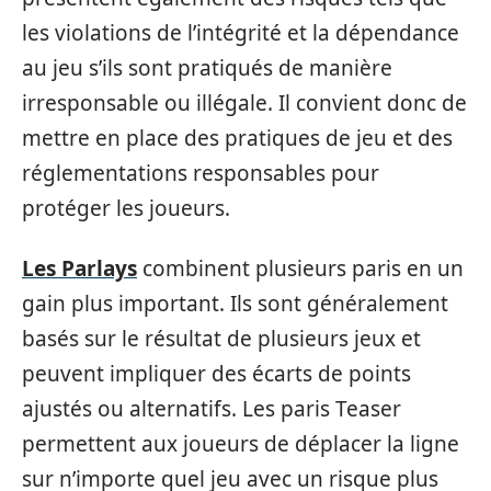
les violations de l’intégrité et la dépendance
au jeu s’ils sont pratiqués de manière
irresponsable ou illégale. Il convient donc de
mettre en place des pratiques de jeu et des
réglementations responsables pour
protéger les joueurs.
Les Parlays
combinent plusieurs paris en un
gain plus important. Ils sont généralement
basés sur le résultat de plusieurs jeux et
peuvent impliquer des écarts de points
ajustés ou alternatifs. Les paris Teaser
permettent aux joueurs de déplacer la ligne
sur n’importe quel jeu avec un risque plus