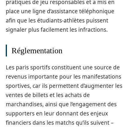
pratiques de jeu responsables et a mis en
place une ligne d’assistance téléphonique
afin que les étudiants-athlètes puissent
signaler plus facilement les infractions.
Réglementation
Les paris sportifs constituent une source de
revenus importante pour les manifestations
sportives, car ils permettent d’augmenter les
ventes de billets et les achats de
marchandises, ainsi que l’engagement des
supporters en leur donnant des enjeux
financiers dans les matchs qu’ils suivent –