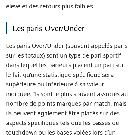
élevé et des retours plus faibles.
Les paris Over/Under
Les paris Over/Under (souvent appelés paris
sur les totaux) sont un type de pari sportif
dans lequel les parieurs placent un pari sur
le fait qu’une statistique spécifique sera
supérieure ou inférieure à sa valeur
indiquée. Ils sont le plus souvent associés au
nombre de points marqués par match, mais
ils peuvent également être placés sur des
aspects spécifiques tels que les passes de
touchdown ou les bases volées lors d’un