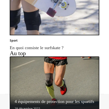
Sport
En quoi consiste le surfskate ?
Au top
Contact
Mentions légales
Sitemap
4 équipements de protection pour les sportifs
© 2026 | latribunedusport.fr
28 décembre 2022