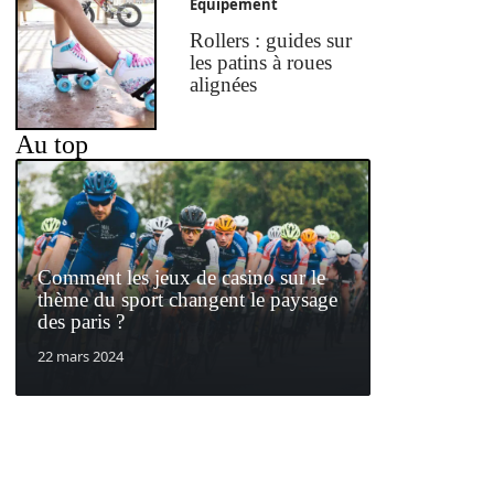
Equipement
Rollers : guides sur
les patins à roues
alignées
Au top
Comment les jeux de casino sur le
thème du sport changent le paysage
des paris ?
22 mars 2024