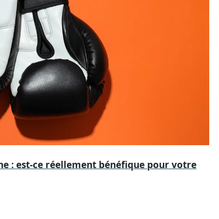
gne : est-ce réellement bénéfique pour votre