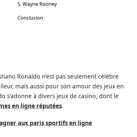
5. Wayne Rooney
Conclusion
istiano Ronaldo n’est pas seulement célèbre
alleur, mais aussi pour son amour des jeux en
o s’adonne à divers jeux de casino, dont le
mes en ligne réputées
.
agner aux paris sportifs en ligne