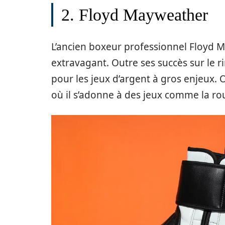
2. Floyd Mayweather
L’ancien boxeur professionnel Floyd 
extravagant. Outre ses succès sur le
pour les jeux d’argent à gros enjeux. O
où il s’adonne à des jeux comme la rou