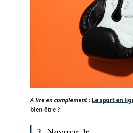
A lire en complément :
Le sport en li
bien-être ?
3. Neymar Jr