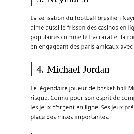
La sensation du football brésilien Neym
aime aussi le frisson des casinos en li
populaires comme le baccarat et la r
en engageant des paris amicaux avec 
4. Michael Jordan
Le légendaire joueur de basket-ball Mi
risque. Connu pour son esprit de compé
les jeux d’argent en ligne. Ses jeux pré
placé des mises importantes.