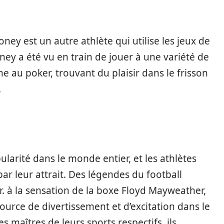
ney est un autre athlète qui utilise les jeux de
ey a été vu en train de jouer à une variété de
e au poker, trouvant du plaisir dans le frisson
.
larité dans le monde entier, et les athlètes
r leur attrait. Des légendes du football
. à la sensation de la boxe Floyd Mayweather,
ource de divertissement et d’excitation dans le
 maîtres de leurs sports respectifs, ils