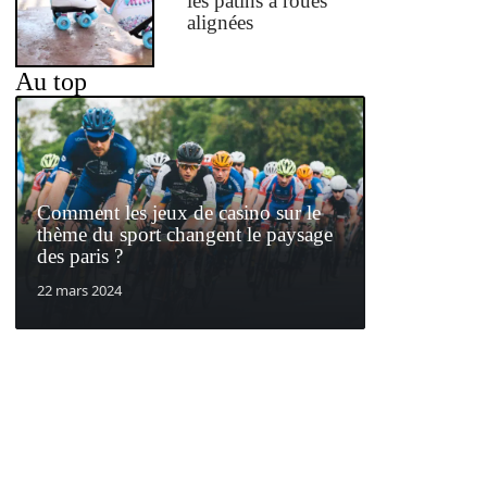
les patins à roues
alignées
Au top
Comment les jeux de casino sur le
thème du sport changent le paysage
des paris ?
22 mars 2024