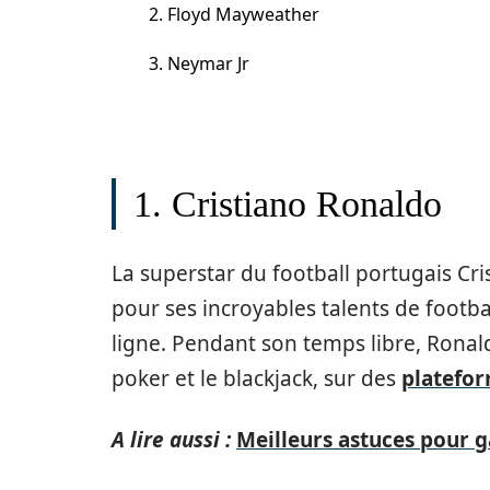
2. Floyd Mayweather
3. Neymar Jr
1. Cristiano Ronaldo
La superstar du football portugais Cr
pour ses incroyables talents de footb
ligne. Pendant son temps libre, Ronald
poker et le blackjack, sur des
platefor
A lire aussi :
Meilleurs astuces pour g