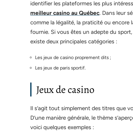
identifier les plateformes les plus intére
meilleur casino au Québec
. Dans leur sé
comme la légalité, la praticité ou encore 
fournie. Si vous êtes un adepte du sport,
existe deux principales catégories :
Les jeux de casino proprement dits ;
Les jeux de paris sportif.
Jeux de casino
Il s’agit tout simplement des titres que v
D’une manière générale, le thème s’aperço
voici quelques exemples :