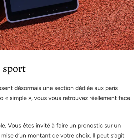
e sport
osent désormais une section dédiée aux paris
ino « simple », vous vous retrouvez réellement face
ple. Vous êtes invité à faire un pronostic sur un
mise d’un montant de votre choix. Il peut s’agit