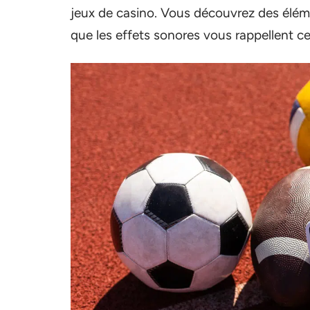
jeux de casino. Vous découvrez des élém
que les effets sonores vous rappellent ce