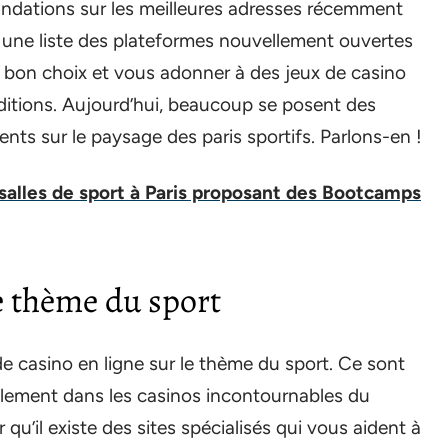
ndations sur les meilleures adresses récemment
 une liste des plateformes nouvellement ouvertes
 bon choix et vous adonner à des jeux de casino
ditions. Aujourd’hui, beaucoup se posent des
ents sur le paysage des paris sportifs. Parlons-en !
salles de sport à Paris proposant des Bootcamps
le thème du sport
x de casino en ligne sur le thème du sport. Ce sont
ilement dans les casinos incontournables du
r qu’il existe des sites spécialisés qui vous aident à