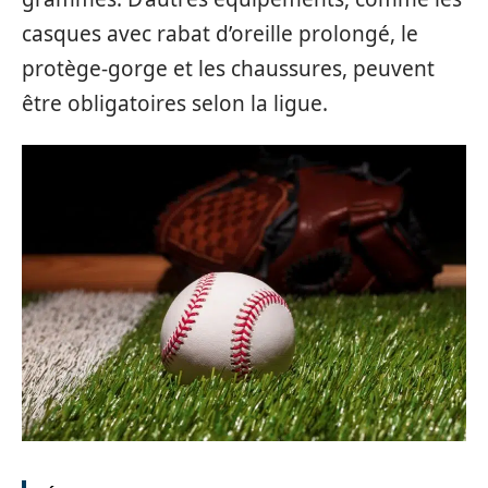
casques avec rabat d’oreille prolongé, le
protège-gorge et les chaussures, peuvent
être obligatoires selon la ligue.