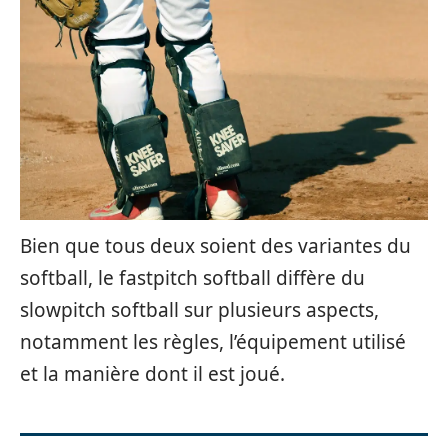
Bien que tous deux soient des variantes du
softball, le fastpitch softball diffère du
slowpitch softball sur plusieurs aspects,
notamment les règles, l’équipement utilisé
et la manière dont il est joué.