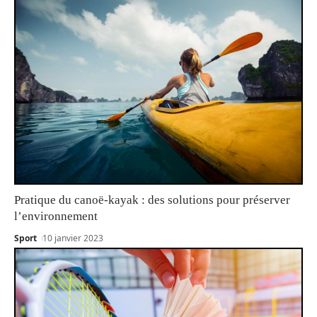
Pratique du canoë-kayak : des solutions pour préserver
l’environnement
Sport
10 janvier 2023