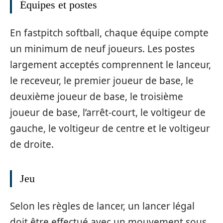
Équipes et postes
En fastpitch softball, chaque équipe compte
un minimum de neuf joueurs. Les postes
largement acceptés comprennent le lanceur,
le receveur, le premier joueur de base, le
deuxième joueur de base, le troisième
joueur de base, l’arrêt-court, le voltigeur de
gauche, le voltigeur de centre et le voltigeur
de droite.
Jeu
Selon les règles de lancer, un lancer légal
doit être effectué avec un mouvement sous