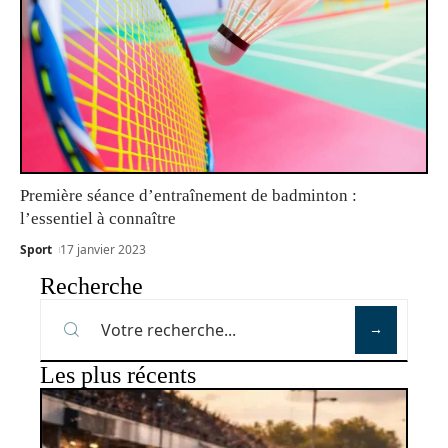
Première séance d’entraînement de badminton :
l’essentiel à connaître
Sport
17 janvier 2023
Recherche
Les plus récents