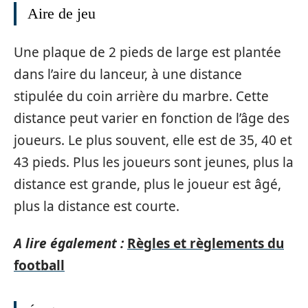
Aire de jeu
Une plaque de 2 pieds de large est plantée
dans l’aire du lanceur, à une distance
stipulée du coin arrière du marbre. Cette
distance peut varier en fonction de l’âge des
joueurs. Le plus souvent, elle est de 35, 40 et
43 pieds. Plus les joueurs sont jeunes, plus la
distance est grande, plus le joueur est âgé,
plus la distance est courte.
A lire également :
Règles et règlements du
football