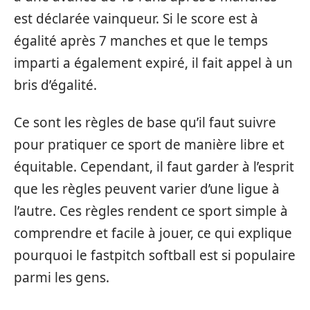
est déclarée vainqueur. Si le score est à
égalité après 7 manches et que le temps
imparti a également expiré, il fait appel à un
bris d’égalité.
Ce sont les règles de base qu’il faut suivre
pour pratiquer ce sport de manière libre et
équitable. Cependant, il faut garder à l’esprit
que les règles peuvent varier d’une ligue à
l’autre. Ces règles rendent ce sport simple à
comprendre et facile à jouer, ce qui explique
pourquoi le fastpitch softball est si populaire
parmi les gens.