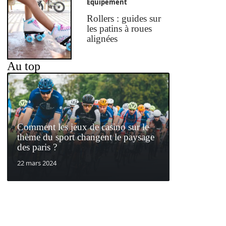
Equipement
Rollers : guides sur
les patins à roues
alignées
Au top
Comment les jeux de casino sur le
thème du sport changent le paysage
des paris ?
22 mars 2024