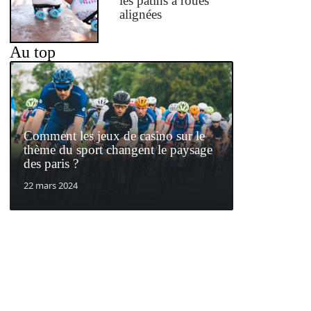
les patins à roues
alignées
Au top
Comment les jeux de casino sur le
thème du sport changent le paysage
des paris ?
22 mars 2024