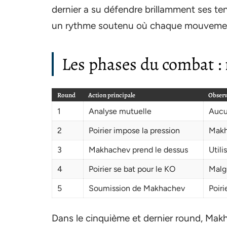
dernier a su défendre brillamment ses tent
un rythme soutenu où chaque mouvement
Les phases du combat :
Round
Action principale
Observ
1
Analyse mutuelle
Aucu
2
Poirier impose la pression
Makh
3
Makhachev prend le dessus
Utili
4
Poirier se bat pour le KO
Malgr
5
Soumission de Makhachev
Poir
Dans le cinquième et dernier round, Makh