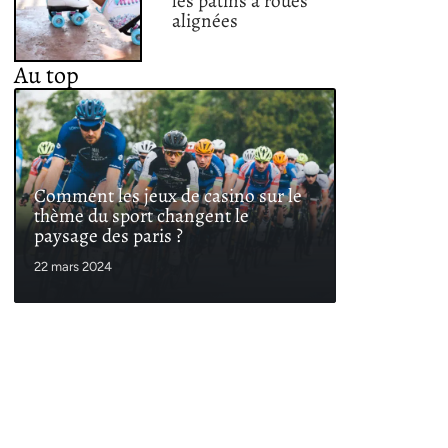
les patins à roues
alignées
Au top
Comment les jeux de casino sur le
thème du sport changent le
paysage des paris ?
22 mars 2024