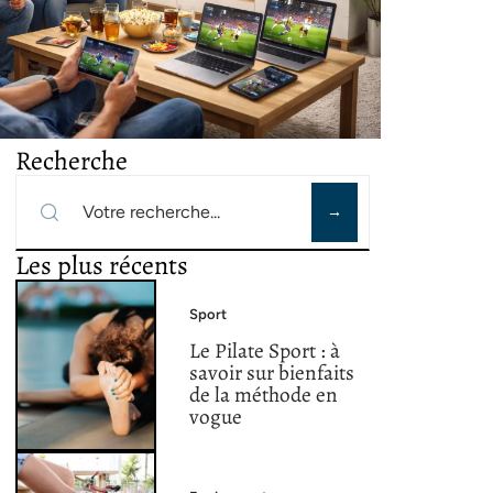
Recherche
Les plus récents
Sport
Le Pilate Sport : à
savoir sur bienfaits
de la méthode en
vogue