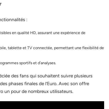
V
ctionnalités :
isibles en qualité HD, assurant une expérience de
bile, tablette et TV connectée, permettant une flexibilité de
ogrammes sportifs et d’analyses.
réciée des fans qui souhaitent suivre plusieurs
es phases finales de l’Euro. Avec son offre
ro un pour de nombreux utilisateurs.