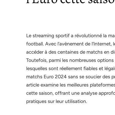
Le streaming sportif a révolutionné la ma
football. Avec l’avènement de l’Internet,
accéder à des centaines de matchs en di
Toutefois, parmi les nombreuses options d
lesquelles sont réellement fiables et léga
matchs Euro 2024 sans se soucier des pr
article examine les meilleures plateforme
cette saison, offrant une analyse approf
pratiques sur leur utilisation.