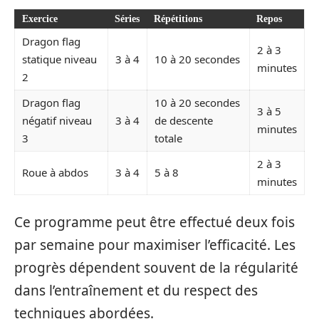
Exercice
Séries
Répétitions
Repos
Dragon flag
2 à 3
statique niveau
3 à 4
10 à 20 secondes
minutes
2
Dragon flag
10 à 20 secondes
3 à 5
négatif niveau
3 à 4
de descente
minutes
3
totale
2 à 3
Roue à abdos
3 à 4
5 à 8
minutes
Ce programme peut être effectué deux fois
par semaine pour maximiser l’efficacité. Les
progrès dépendent souvent de la régularité
dans l’entraînement et du respect des
techniques abordées.