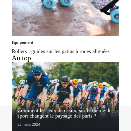
Equipement
Rollers : guides sur les patins à roues alignées
Au top
Comment les jeux de casino sur le thème du
Contact
Mentions légales
Sitemap
sport changent le paysage des paris ?
© 2026 | latribunedusport.fr
22 mars 2024