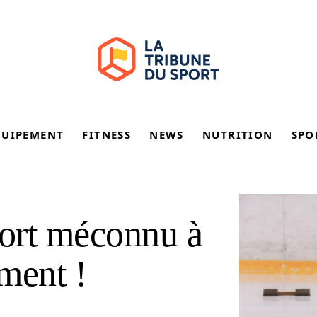
QUIPEMENT
FITNESS
NEWS
NUTRITION
SPO
port méconnu à
ment !