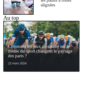
les patins à roues
alignées
Au top
Comment les jeux de casino sur le
thème du sport changent le paysage
des paris ?
22 mars 2024