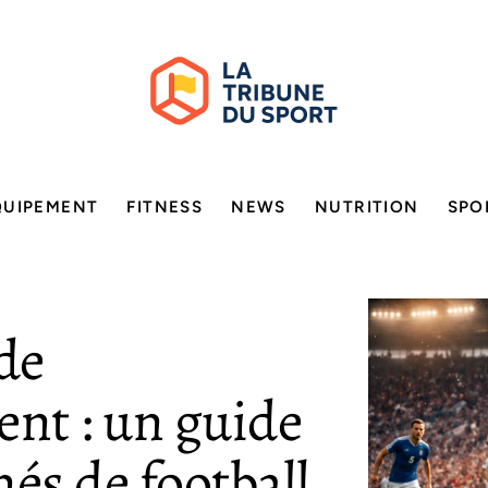
QUIPEMENT
FITNESS
NEWS
NUTRITION
SPO
de
ent : un guide
és de football