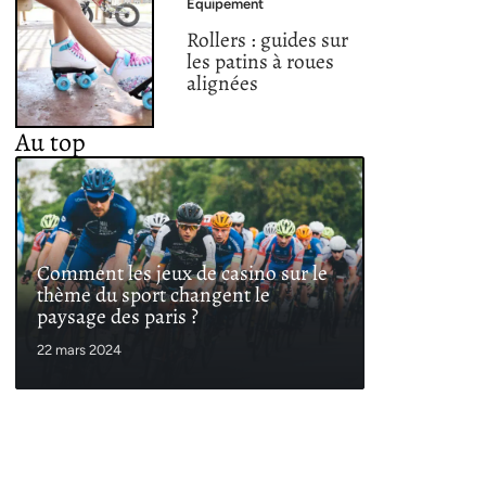
Equipement
Rollers : guides sur
les patins à roues
alignées
Au top
Comment les jeux de casino sur le
thème du sport changent le
paysage des paris ?
22 mars 2024