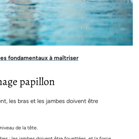
les fondamentaux à maîtriser
age papillon
ent, les bras et les jambes doivent être
iveau de la tête.
s ; les jambes doivent être fouettées, et la force