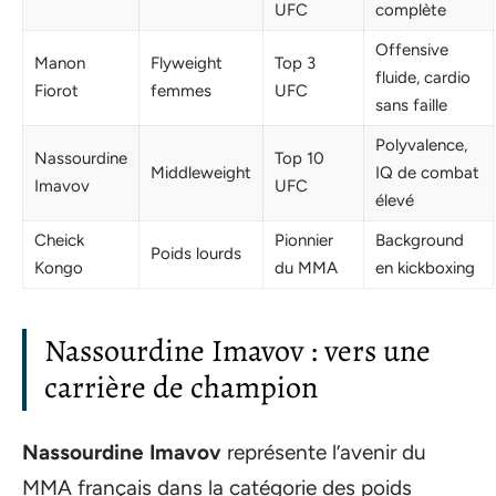
UFC
complète
Offensive
Manon
Flyweight
Top 3
fluide, cardio
Fiorot
femmes
UFC
sans faille
Polyvalence,
Nassourdine
Top 10
Middleweight
IQ de combat
Imavov
UFC
élevé
Cheick
Pionnier
Background
Poids lourds
Kongo
du MMA
en kickboxing
Nassourdine Imavov : vers une
carrière de champion
Nassourdine Imavov
représente l’avenir du
MMA français dans la catégorie des poids