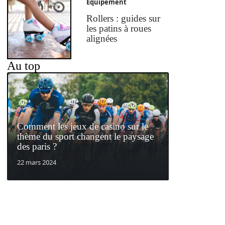
Equipement
Rollers : guides sur
les patins à roues
alignées
Au top
Comment les jeux de casino sur le
thème du sport changent le paysage
des paris ?
22 mars 2024