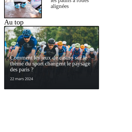
les patins à roues
alignées
Au top
Comment les jeux de casino sur le
thème du sport changent le paysage
des paris ?
22 mars 2024