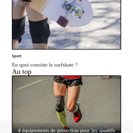
Sport
En quoi consiste le surfskate ?
Au top
Contact
Mentions légales
Sitemap
4 équipements de protection pour les sportifs